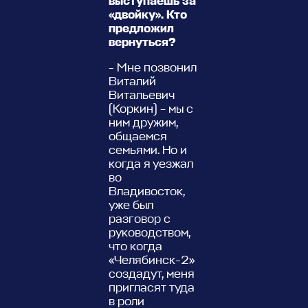
выступаешь за
«двойку». Кто
предложил
вернуться?
- Мне позвонил
Виталий
Витальевич
(Коркин) – мы с
ним дружим,
общаемся
семьями. Но и
когда я уезжал
во
Владивосток,
уже был
разговор с
руководством,
что когда
«Челябинск-2»
создадут, меня
пригласят туда
в роли