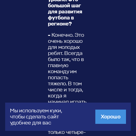
большой шаг
для развития
футбола в
регионе?
-
Конечно. Это
очень хорошо
для молодых
ребят. Всегда
было так, что в
главную
команду им
попасть
тяжело. В том
числе и тогда,
когда я
начинал играть
– там на весь
Мы используем куки,
взрослый
чтобы сделать сайт
Хорошо
коллектив
удобнее для вас
приходились
только четыре-