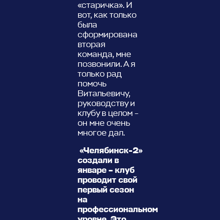
«старичка». И
вот, как только
была
сформирована
вторая
команда, мне
позвонили. А я
только рад
помочь
Витальевичу,
руководству и
клубу в целом –
он мне очень
многое дал.
«Челябинск-2»
создали в
январе – клуб
проводит свой
первый сезон
на
профессиональном
уровне. Это