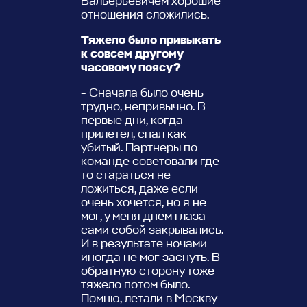
Вальерьевичем хорошие
отношения сложились.
Тяжело было привыкать
к совсем другому
часовому поясу?
- Сначала было очень
трудно, непривычно. В
первые дни, когда
прилетел, спал как
убитый. Партнеры по
команде советовали где-
то стараться не
ложиться, даже если
очень хочется, но я не
мог, у меня днем глаза
сами собой закрывались.
И в результате ночами
иногда не мог заснуть. В
обратную сторону тоже
тяжело потом было.
Помню, летали в Москву