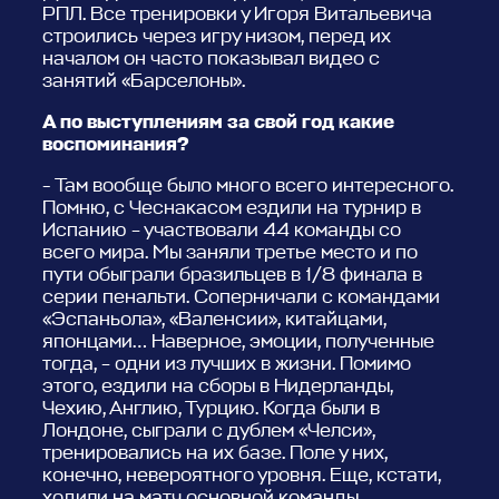
РПЛ. Все тренировки у Игоря Витальевича
строились через игру низом, перед их
началом он часто показывал видео с
занятий «Барселоны».
А по выступлениям за свой год какие
воспоминания?
- Там вообще было много всего интересного.
Помню, с Чеснакасом ездили на турнир в
Испанию – участвовали 44 команды со
всего мира. Мы заняли третье место и по
пути обыграли бразильцев в 1/8 финала в
серии пенальти. Соперничали с командами
«Эспаньола», «Валенсии», китайцами,
японцами… Наверное, эмоции, полученные
тогда, – одни из лучших в жизни. Помимо
этого, ездили на сборы в Нидерланды,
Чехию, Англию, Турцию. Когда были в
Лондоне, сыграли с дублем «Челси»,
тренировались на их базе. Поле у них,
конечно, невероятного уровня. Еще, кстати,
ходили на матч основной команды.