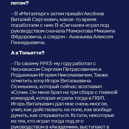
потом?
- В «Металлург» затем пришёл Аксёнов
Виталий Сергеевич, какое-то время
поработали с ним. В «Сигнале» играл под
руководством сначала Мамонтова Михаила
Фёдоровича, а следом – Ананьева Алексея
Геннадьевича.
А в Тольятти?
- По своему 1993-му году работал с
Чеснакасом Сергеем Петрасовичем и
Родькиным Игорем Николаевичем. Также
отметить хочу Игоря Витальевича
Осинькина, который сейчас возглавил
«Сочи». Он меня брал на три сбора с главной
командой, которая играла тогда в ПФЛ.
Игорь Витальевич дал мне очень многое,
учил, как действовать на поле, как вообще
думать, как открываться. Кстати, некоторые
из тех, кто играл тогда под его
руководством в «Академии», выступают в