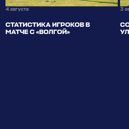
4 августа
3 а
СТАТИСТИКА ИГРОКОВ В
СО
МАТЧЕ С «ВОЛГОЙ»
У