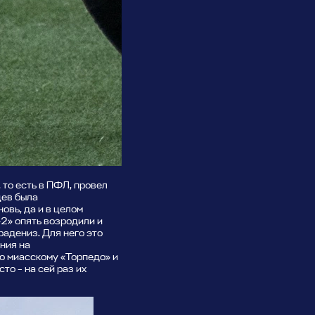
 то есть в ПФЛ, провел
цев была
овь, да и в целом
-2» опять возродили и
радениз. Для него это
ния на
ко миасскому «Торпедо» и
то – на сей раз их