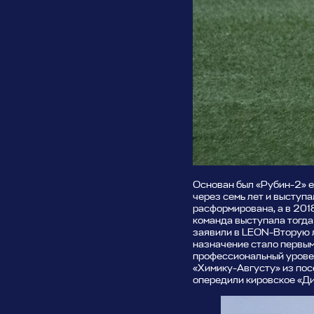
Основан был «Рубин-2» ещ
через семь лет и выступа
расформирована, а в 2018
команда выступала тогда 
заявили в LEON-Вторую л
назначение стало первым
профессиональный уровен
«Химику-Августу» из посё
опередили кировское «Ди