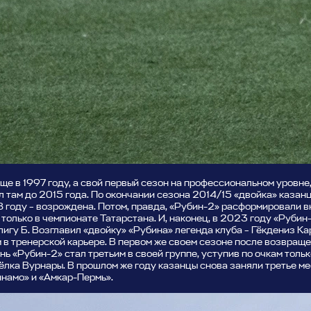
е в 1997 году, а свой первый сезон на профессиональном уровне,
л там до 2015 года. По окончании сезона 2014/15 «двойка» казан
 году – возрождена. Потом, правда, «Рубин-2» расформировали вн
только в чемпионате Татарстана. И, наконец, в 2023 году «Рубин
игу Б. Возглавил «двойку» «Рубина» легенда клуба – Гёкдениз Ка
 в тренерской карьере. В первом же своем сезоне после возвраще
ь «Рубин-2» стал третьим в своей группе, уступив по очкам толь
лка Вурнары. В прошлом же году казанцы снова заняли третье мес
намо» и «Амкар-Пермь».