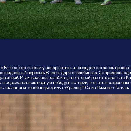
е Б подходит к своему завершению, и командам осталось провести
рехнедельный перерыв. В календаре «Челябинска-2» предпоследня
домашней. Итак, сначала челябинцы во второй раз отправятся в Ка
 и одержала свою первую победу в истории, то в это воскресенье
а с казанцами челябинцы примут «Уралец-ТС» из Нижнего Тагила.