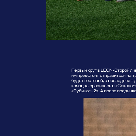
Первый круг в LEON-Второй лиг
им предстоит отправиться на т
будет гостевой, а последняя – 
команда сразилась с «Соколом»
«Рубином-2». А после поединк