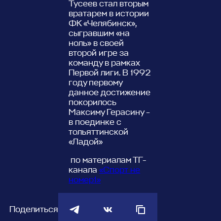
Тусеев стал вторым
вратарем в истории
ФК «Челябинск»,
сыгравшим «на
ноль» в своей
второй игре за
команду в рамках
Первой лиги. В 1992
году первому
данное достижение
покорилось
Максиму Герасину –
в поединке с
тольяттинской
«Ладой»
по материалам ТГ-
канала
«Спорт не
номер1»
Поделиться