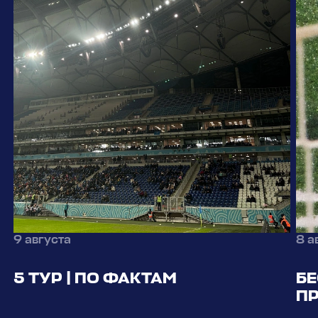
9 августа
8 а
5 ТУР | ПО ФАКТАМ
Б
П
«