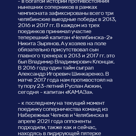
- в богатой истории противостояния
нынешних соперников в рамках
чемпионата зафиксированы всего три
челябинские выездные победы: в 2013,
2016 и 2017 гг. В каждом из трех
поединков принимал участие
теперешний капитан «Челябинска-2»
Никита Зырянов. А у хозяев на поле
обязательно присутствовал сын
главного тренера: в 2013 и 2017 гг. это
был Владимир Владимирович Клонцак.
В 2016 году один тайм сыграл
Александр Игоревич Шинкаренко. В
матче 2017 года нам противостоял на
ту пору 23-летний Руслан Аюкин,
сегодня – капитан «КАМАЗа».
- к последнему на текущий момент
поединку соперничества команд из
Набережных Челнов и Челябинска в
апреле 2021 года оппоненты
подходили, также как и сейчас,
находясь в лидирующей пятерке