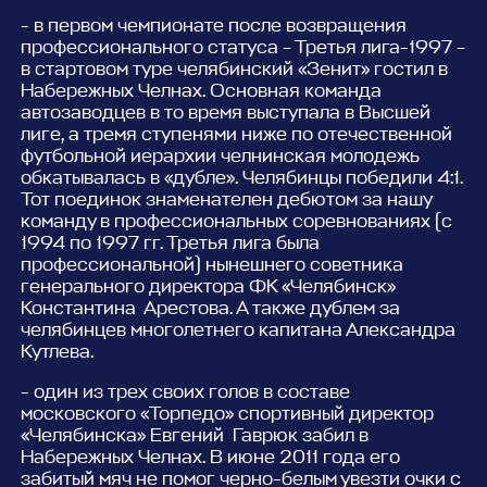
- в первом чемпионате после возвращения
профессионального статуса – Третья лига-1997 –
в стартовом туре челябинский «Зенит» гостил в
Набережных Челнах. Основная команда
автозаводцев в то время выступала в Высшей
лиге, а тремя ступенями ниже по отечественной
футбольной иерархии челнинская молодежь
обкатывалась в «дубле». Челябинцы победили 4:1.
Тот поединок знаменателен дебютом за нашу
команду в профессиональных соревнованиях (с
1994 по 1997 гг. Третья лига была
профессиональной) нынешнего советника
генерального директора ФК «Челябинск»
Константина Арестова. А также дублем за
челябинцев многолетнего капитана Александра
Кутлева.
- один из трех своих голов в составе
московского «Торпедо» спортивный директор
«Челябинска» Евгений Гаврюк забил в
Набережных Челнах. В июне 2011 года его
забитый мяч не помог черно-белым увезти очки с