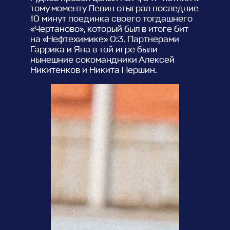
тому моменту Левин отыграл последние
10 минут поединка своего тогдашнего
«Чертаново», который был в итоге бит
на «Нефтехимике» 0:3. Партнерами
Гаррика и Яна в той игре были
нынешние сокомандники Алексей
Никитенков и Никита Першин.