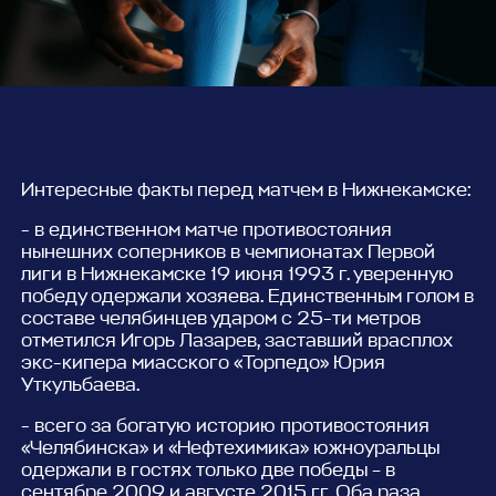
Интересные факты перед матчем в Нижнекамске:
- в единственном матче противостояния
нынешних соперников в чемпионатах Первой
лиги в Нижнекамске 19 июня 1993 г. уверенную
победу одержали хозяева. Единственным голом в
составе челябинцев ударом с 25-ти метров
отметился Игорь Лазарев, заставший врасплох
экс-кипера миасского «Торпедо» Юрия
Уткульбаева.
- всего за богатую историю противостояния
«Челябинска» и «Нефтехимика» южноуральцы
одержали в гостях только две победы – в
сентябре 2009 и августе 2015 гг. Оба раза