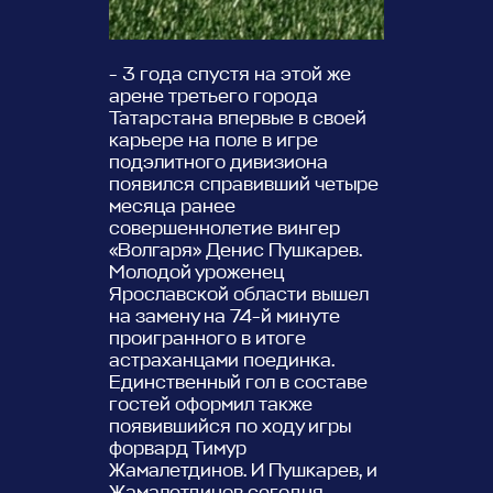
- 3 года спустя на этой же
арене третьего города
Татарстана впервые в своей
карьере на поле в игре
подэлитного дивизиона
появился справивший четыре
месяца ранее
совершеннолетие вингер
«Волгаря» Денис Пушкарев.
Молодой уроженец
Ярославской области вышел
на замену на 74-й минуте
проигранного в итоге
астраханцами поединка.
Единственный гол в составе
гостей оформил также
появившийся по ходу игры
форвард Тимур
Жамалетдинов. И Пушкарев, и
Жамалетдинов сегодня