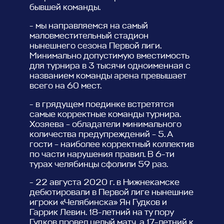
бывшей команды.
- мы направляемся на самый
маловместительный стадион
нынешнего сезона Первой лиги.
Минимально допустимую вместимость
для турнира в 3 тысячи одноименная с
названием команды арена превышает
всего на 60 мест.
- в грядущем поединке встретятся
самые корректные команды турнира.
Хозяева – обладатели минимального
количества предупреждений – 5. А
гости – наиболее корректный коллектив
по части нарушения правил. В 6-ти
турах челябинцы сфолили 59 раз.
- 22 августа 2020 г. в Нижнекамске
дебютировали в Первой лиге нынешние
игроки «Челябинска» Ян Гудков и
Гаррик Левин. 18-летний на ту пору
Гудков провел целый матч, а 17-летний к