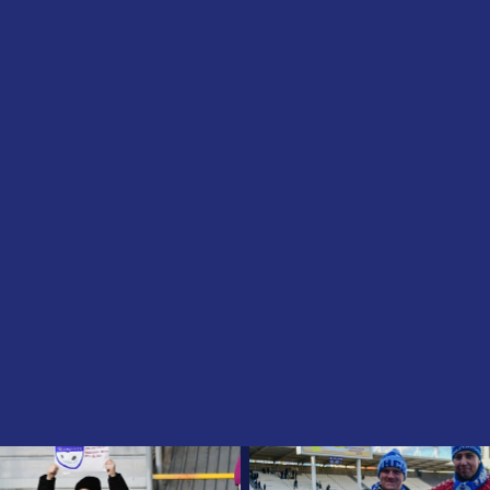
Главная
Медиа
LEON Вторая лига А | Челябинск - Сибирь
LEON ВТОРАЯ ЛИГА А 
ЧЕЛЯБИНСК - СИБИР
3 ноября 2024
16 фото