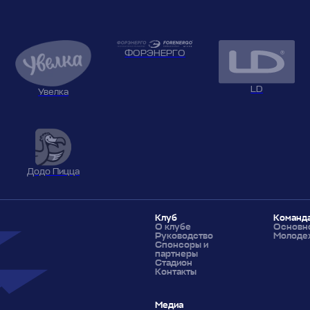
ФОРЭНЕРГО
LD
Увелка
Додо Пицца
Клуб
Команд
О клубе
Основно
Руководство
Молоде
Спонсоры и
партнеры
Стадион
Контакты
Медиа