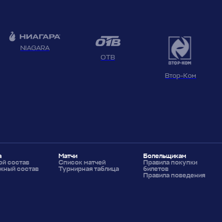
NIAGARA
ОТВ
Втор-Ком
а
Матчи
Болельщикам
й состав
Список матчей
Правила покупки
жный состав
Турнирная таблица
билетов
Правила поведения