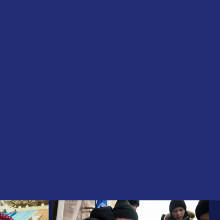
ФК Челябинск
Магазин
Билеты
Выберите команду:
ФК Челябинск
Челябинск-2
|
Ь