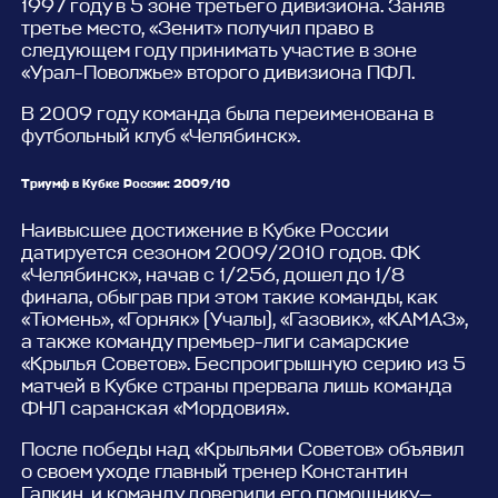
1997 году в 5 зоне третьего дивизиона. Заняв
третье место, «Зенит» получил право в
следующем году принимать участие в зоне
«Урал-Поволжье» второго дивизиона ПФЛ.
В 2009 году команда была переименована в
футбольный клуб «Челябинск».
Триумф в Кубке России: 2009/10
Наивысшее достижение в Кубке России
датируется сезоном 2009/2010 годов. ФК
«Челябинск», начав с 1/256, дошел до 1/8
финала, обыграв при этом такие команды, как
«Тюмень», «Горняк» (Учалы), «Газовик», «КАМАЗ»,
а также команду премьер-лиги самарские
«Крылья Советов». Беспроигрышную серию из 5
матчей в Кубке страны прервала лишь команда
ФНЛ саранская «Мордовия».
После победы над «Крыльями Советов» объявил
о своем уходе главный тренер Константин
Галкин, и команду доверили его помощнику—