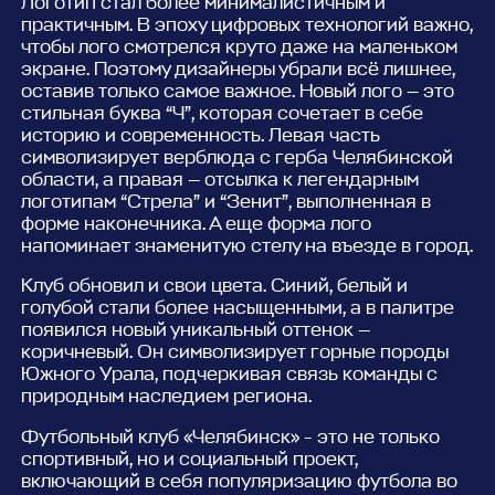
Логотип стал более минималистичным и
практичным. В эпоху цифровых технологий важно,
чтобы лого смотрелся круто даже на маленьком
экране. Поэтому дизайнеры убрали всё лишнее,
оставив только самое важное. Новый лого — это
стильная буква “Ч”, которая сочетает в себе
историю и современность. Левая часть
символизирует верблюда с герба Челябинской
области, а правая — отсылка к легендарным
логотипам “Стрела” и “Зенит”, выполненная в
форме наконечника. А еще форма лого
напоминает знаменитую стелу на въезде в город.
Клуб обновил и свои цвета. Синий, белый и
голубой стали более насыщенными, а в палитре
появился новый уникальный оттенок —
коричневый. Он символизирует горные породы
Южного Урала, подчеркивая связь команды с
природным наследием региона.
Футбольный клуб «Челябинск» - это не только
спортивный, но и социальный проект,
включающий в себя популяризацию футбола во