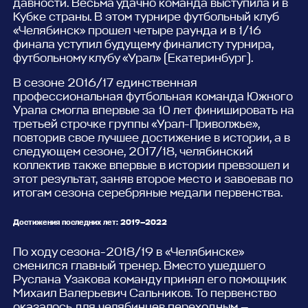
давности. Весьма удачно команда выступила и в
Кубке страны. В этом турнире футбольный клуб
«Челябинск» прошел четыре раунда и в 1/16
финала уступил будущему финалисту турнира,
футбольному клубу «Урал» (Екатеринбург).
В сезоне 2016/17 единственная
профессиональная футбольная команда Южного
Урала смогла впервые за 10 лет финишировать на
третьей строчке группы «Урал-Приволжье»,
повторив свое лучшее достижение в истории, а в
следующем сезоне, 2017/18, челябинский
коллектив также впервые в истории превзошел и
этот результат, заняв второе место и завоевав по
итогам сезона серебряные медали первенства.
Достижения последних лет: 2019—2022
По ходу сезона-2018/19 в «Челябинске»
сменился главный тренер. Вместо ушедшего
Руслана Узакова команду принял его помощник
Михаил Валерьевич Сальников. То первенство
оказалось для челябинцев переходным —