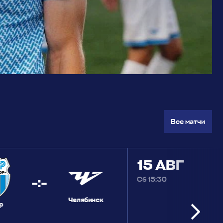
Все матчи
15 АВГ
-
:
-
Сб 15:30
Челябинск
р