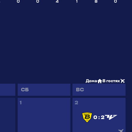
4
0
0
4
1
8
0
Дома
В гостях
CБ
ВС
1
2
0 : 2