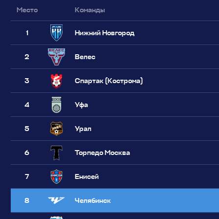
Место
Команды
1
Нижний Новгород
2
Велес
3
Спартак (Кострома)
4
Уфа
5
Урал
6
Торпедо Москва
7
Енисей
8
Челябинск