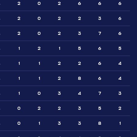
4
2
0
2
6
6
6
4
2
0
2
2
3
6
4
2
0
2
3
7
6
4
1
2
1
5
6
5
4
1
1
2
2
6
4
4
1
1
2
8
6
4
4
1
0
3
4
7
3
4
0
2
2
3
5
2
4
0
1
3
3
8
1