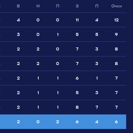
И
В
Н
П
З
П
Очки
4
4
0
0
11
4
12
4
3
0
1
5
5
9
4
2
2
0
7
3
8
4
2
2
0
7
3
8
4
2
1
1
6
1
7
4
2
1
1
5
3
7
4
2
1
1
8
7
7
4
2
0
2
6
4
6