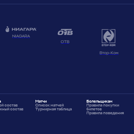
NIAGARA
ОТВ
Втор-Ком
а
Матчи
Болельщикам
й состав
Список матчей
Правила покупки
жный состав
Турнирная таблица
билетов
Правила поведения