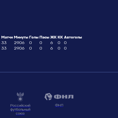
Матчи
Минуты
Голы
Пасы
ЖК
КК
Автоголы
а
33
2906
0
0
6
0
0
33
2906
0
0
6
0
0
ФНЛ
Российский
футбольный
союз