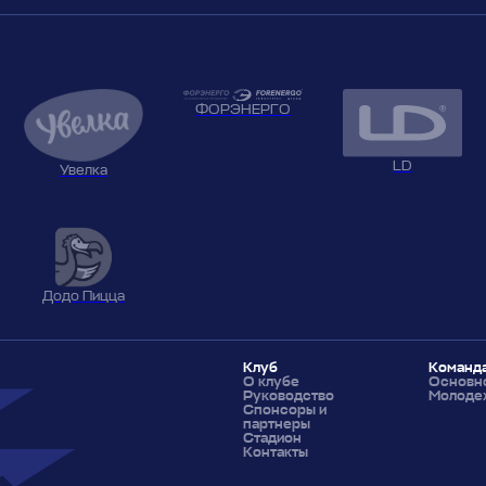
ФОРЭНЕРГО
LD
Увелка
Додо Пицца
Клуб
Команд
О клубе
Основно
Руководство
Молоде
Спонсоры и
партнеры
Стадион
Контакты