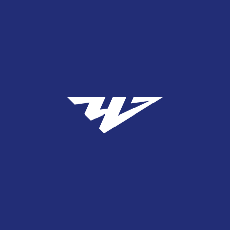
ная
Новости
На грани фола и гола: валидольная концовка для на
А ГРАНИ ФОЛА И ГОЛ
ДОЛЬНАЯ КОНЦОВКА
НАШЕЙ КОМАНДЫ
1 июня