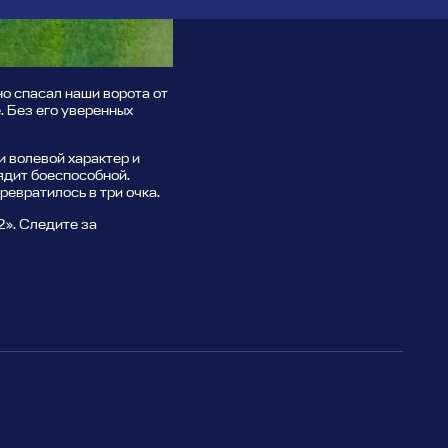
о спасал наши ворота от
. Без его уверенных
и волевой характер и
лядит боеспособной.
ревратилось в три очка.
2». Следите за