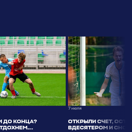
7 июля
И ДО КОНЦА?
ОТКРЫЛИ СЧЕТ, ОСТА
ОТДОХНЕМ.
ВДЕСЯТЕРОМ И СНОВ