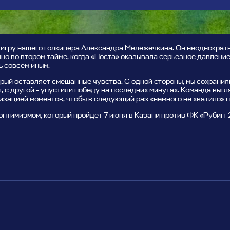
 игру нашего голкипера Александра Мележечкина. Он неоднократн
но во втором тайме, когда «Носта» оказывала серьезное давление
ь совсем иным.
оторый оставляет смешанные чувства. С одной стороны, мы сохранил
, с другой - упустили победу на последних минутах. Команда выг
изацией моментов, чтобы в следующий раз «немного не хватило» п
птимизмом, который пройдет 7 июня в Казани против ФК «Рубин-