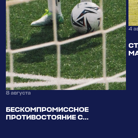
4 а
СТ
МА
8 августа
БЕСКОМПРОМИССНОЕ
ПРОТИВОСТОЯНИЕ С
«РОТОРОМ»