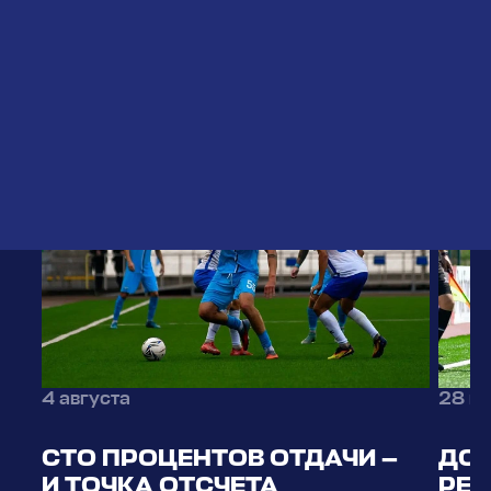
ЧИТАЙТЕ
ТАКЖЕ
4 августа
28 и
СТО ПРОЦЕНТОВ ОТДАЧИ —
ДО 
И ТОЧКА ОТСЧЕТА
РЕП